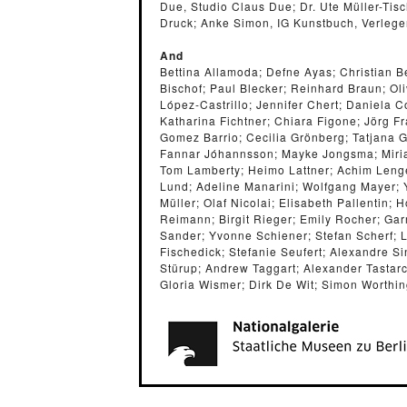
Due, Studio Claus Due; Dr. Ute Müller-Tisc
Druck; Anke Simon, IG Kunstbuch, Verleg
And
Bettina Allamoda; Defne Ayas; Christian B
Bischof; Paul Blecker; Reinhard Braun; O
López-Castrillo; Jennifer Chert; Daniela 
Katharina Fichtner; Chiara Figone; Jörg F
Gomez Barrio; Cecilia Grönberg; Tatjana G
Fannar Jóhannsson; Mayke Jongsma; Miria
Tom Lamberty; Heimo Lattner; Achim Lenge
Lund; Adeline Manarini; Wolfgang Mayer; 
Müller; Olaf Nicolai; Elisabeth Pallentin;
Reimann; Birgit Rieger; Emily Rocher; Ga
Sander; Yvonne Schiener; Stefan Scherf; 
Fischedick; Stefanie Seufert; Alexandre S
Stürup; Andrew Taggart; Alexander Tastar
Gloria Wismer; Dirk De Wit; Simon Worthi