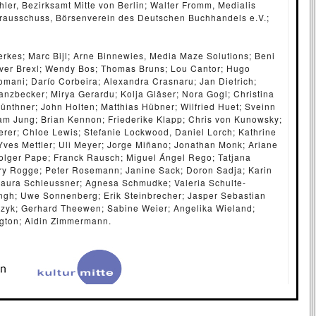
hler, Bezirksamt Mitte von Berlin; Walter Fromm, Medialis
erausschuss, Börsenverein des Deutschen Buchhandels e.V.;
erkes; Marc Bijl; Arne Binnewies, Media Maze Solutions; Beni
liver Brexl; Wendy Bos; Thomas Bruns; Lou Cantor; Hugo
Comani; Darío Corbeira; Alexandra Crasnaru; Jan Dietrich;
ranzbecker; Mirya Gerardu; Kolja Gläser; Nora Gogl; Christina
ünthner; John Holten; Matthias Hübner; Wilfried Huet; Sveinn
m Jung; Brian Kennon; Friederike Klapp; Chris von Kunowsky;
rer; Chloe Lewis; Stefanie Lockwood, Daniel Lorch; Kathrine
Yves Mettler; Uli Meyer; Jorge Miñano; Jonathan Monk; Ariane
 Holger Pape; Franck Rausch; Miguel Ángel Rego; Tatjana
rry Rogge; Peter Rosemann; Janine Sack; Doron Sadja; Karin
Laura Schleussner; Agnesa Schmudke; Valeria Schulte-
ingh; Uwe Sonnenberg; Erik Steinbrecher; Jasper Sebastian
czyk; Gerhard Theewen; Sabine Weier; Angelika Wieland;
ngton; Aidin Zimmermann.