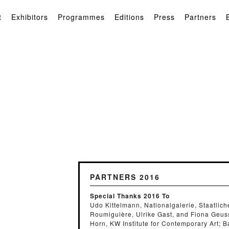
t
Exhibitors
Programmes
Editions
Press
Partners
PARTNERS 2016
Special Thanks 2016 To
Udo Kittelmann, Nationalgalerie, Staatlic
Roumiguière, Ulrike Gast, and Fiona Geu
Horn, KW Institute for Contemporary Art; B